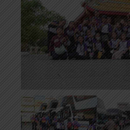
ย
ร
า
ษ
ฎ
ร์
มี
น
บุ
รี