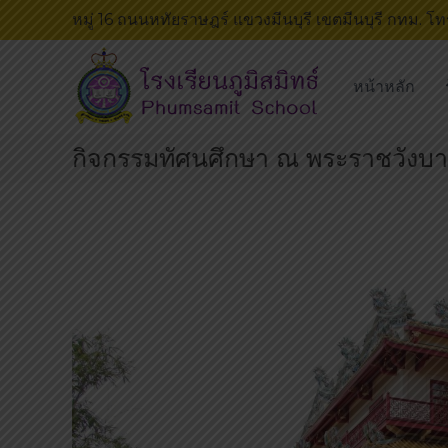
S
หมู่ 16 ถนนหทัยราษฎร์ แขวงมีนบุรี เขตมีนบุรี กทม. 
k
โ
โ
i
ร
ร
p
หน้าหลัก
ง
ง
t
เ
เ
o
รี
รี
กิจกรรมทัศนศึกษา ณ พระราชวังบา
c
ย
ย
o
น
น
n
ภู
เ
t
มิ
ด่
e
ส
น
n
มิ
บ
t
ท
น
ธ์
ถ
น
น
ห
ทั