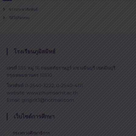
ข่าวประชาสัมพันธ์
วีดีโอกิจกรรม
โรงเรียนภูมิสมิทธ์
เลขที่ 555 หมู่ 16 ถนนหทัยราษฎร์ แขวงมีนบุรี เขตมีนบุรี
กรุงเทพมหานคร 10510
โทรศัพท์ 0-2540-3222, 0-2540-4111
website: www.phumsamit.ac.th
Email: girlgirlt3@hotmail.com
เว็บไซต์การศึกษา
กระทรวงศึกษาธิการ