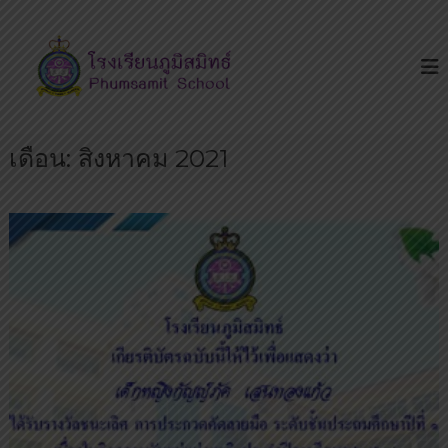
S
โ
โ
k
ร
ร
i
ง
ง
p
เ
เ
รี
t
ย
รี
o
น
ย
เดือน:
สิงหาคม 2021
c
เ
น
ด่
o
น
ภู
n
บ
มิ
t
น
ส
ถ
e
น
มิ
n
น
ท
t
ห
ธ์
ทั
ย
ร
า
ษ
ฎ
ร์
มี