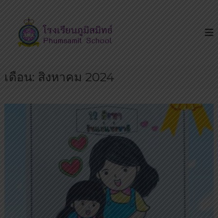
S
โ
โ
k
ร
ร
i
ง
ง
p
เ
เ
รี
t
ย
รี
o
น
ย
เดือน:
สิงหาคม 2024
c
เ
น
ด่
o
น
ภู
n
บ
มิ
t
น
ส
ถ
e
น
มิ
n
น
ท
t
ห
ธ์
ทั
ย
ร
า
ษ
ฎ
ร์
มี