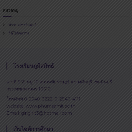
หมวดหมู่
ข่าวประชาสัมพันธ์
วีดีโอกิจกรรม
โรงเรียนภูมิสมิทธ์
เลขที่ 555 หมู่ 16 ถนนหทัยราษฎร์ แขวงมีนบุรี เขตมีนบุรี
กรุงเทพมหานคร 10510
โทรศัพท์ 0-2540-3222, 0-2540-4111
website: www.phumsamit.ac.th
Email: girlgirlt3@hotmail.com
เว็บไซต์การศึกษา