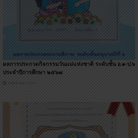
น
บุ
รี
ผลการประกวดกิจกรรมวันแม่แห่งชาติ ระดับชั้น อ.๑-ป.๖
ประจำปีการศึกษา ๒๕๖๗
6 สิงหาคม 2024