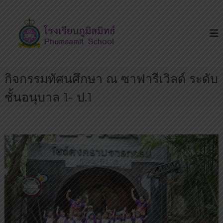
S
โ
โ
k
ร
ร
i
ง
ง
p
เ
เ
รี
t
ย
รี
o
น
ย
กิจกรรมทัศนศึกษา ณ ซาฟารีเวิลด์ ระดับ
c
เ
น
ด่
o
ชั้นอนุบาล 1- ป.1
น
ภู
n
บ
มิ
t
น
ส
ถ
e
น
มิ
n
น
ท
t
ห
ธ์
ทั
ย
ร
า
ษ
ฎ
ร์
มี