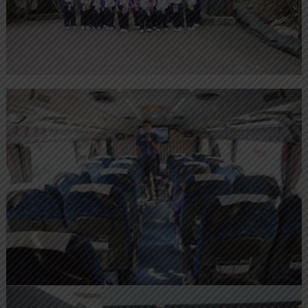
น
บุ
รี