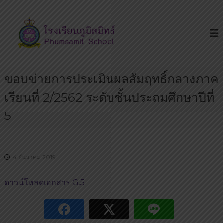
S
โ
โ
k
ร
ร
i
ง
ง
p
เ
เ
รี
t
ย
รี
o
น
ย
ขอบข่ายการประเมินผลสัมฤทธิ์กลางภาค
c
เ
น
ด่
o
เรียนที่ 2/2562 ระดับชั้นประถมศึกษาปีที่
น
ภู
n
บ
มิ
t
5
น
ส
ถ
e
น
มิ
n
น
ท
t
ห
4 ธันวาคม 2019
ธ์
ทั
ย
ร
ดาวน์โหลดเอกสาร G.5
า
ษ
ฎ
ร์
มี