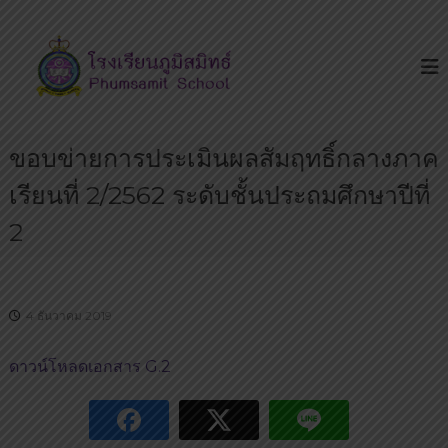
S
โ
โ
k
ร
ร
i
ง
ง
p
เ
เ
รี
t
ย
รี
o
น
ย
ขอบข่ายการประเมินผลสัมฤทธิ์กลางภาค
c
เ
น
ด่
o
เรียนที่ 2/2562 ระดับชั้นประถมศึกษาปีที่
น
ภู
n
บ
มิ
t
2
น
ส
ถ
e
น
มิ
n
น
ท
t
ห
4 ธันวาคม 2019
ธ์
ทั
ย
ร
ดาวน์โหลดเอกสาร G.2
า
ษ
ฎ
ร์
มี