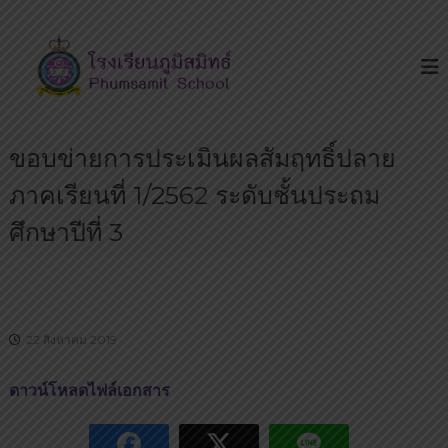
S
โ
โ
k
ร
ร
i
ง
ง
p
เ
เ
รี
t
ย
รี
o
น
ย
ขอบข่ายการประเมินผลสัมฤทธิ์ปลาย
c
เ
น
ด่
o
ภาคเรียนที่ 1/2562 ระดับชั้นประถม
น
ภู
n
บ
มิ
t
ศึกษาปีที่ 3
น
ส
ถ
e
น
มิ
n
น
ท
t
ห
ธ์
ทั
ย
22 สิงหาคม 2019
ร
า
ดาวน์โหลดไฟล์เอกสาร
ษ
ฎ
ร์
มี