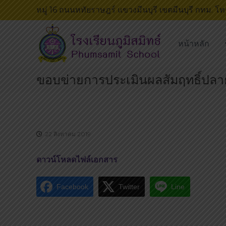
S
หมู่ 16 ถนนหทัยราษฎร์ แขวงมีนบุรี เขตมีนบุรี กทม. 
k
โ
โ
i
ร
ร
p
หน้าหลัก
ง
ง
t
เ
เ
o
รี
รี
ขอบข่ายการประเมินผลสัมฤทธิ์ปลายภ
c
ย
ย
o
น
น
n
ภู
เ
t
มิ
ด่
e
ส
22 สิงหาคม 2019
น
n
มิ
บ
t
ท
น
ดาวน์โหลดไฟล์เอกสาร
ธ์
ถ
น
Facebook
Twitter
Line
น
ห
ทั