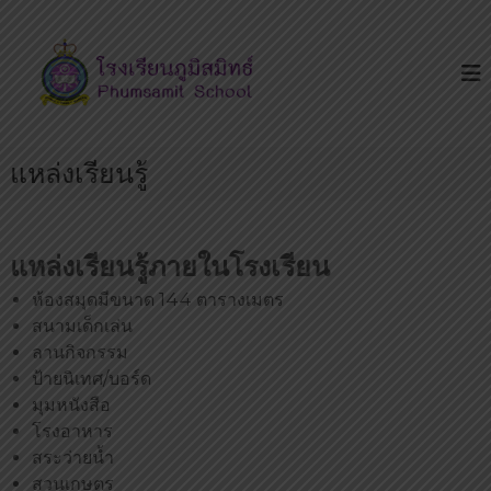
S
โ
โ
k
ร
ร
i
ง
ง
p
เ
เ
รี
t
ย
รี
o
น
ย
แหล่งเรียนรู้
c
เ
น
ด่
o
น
ภู
n
บ
มิ
t
น
แหล่งเรียนรู้ภายในโรงเรียน
ส
ถ
e
น
มิ
ห้องสมุดมีขนาด 144 ตารางเมตร
n
น
ท
สนามเด็กเล่น
t
ห
ธ์
ทั
ลานกิจกรรม
ย
ป้ายนิเทศ/บอร์ด
ร
มุมหนังสือ
า
ษ
โรงอาหาร
ฎ
สระว่ายน้ำ
ร์
สวนเกษตร
มี