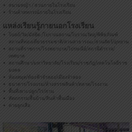
น
สนามหญ้า / สวนภายในโรงเรียน
บุ
ร้านค้าสหกรณ์ภายในโรงเรียน
รี
แหล่งเรียนรู้ภายนอกโรงเรียน
โบสถ์/วัด/มัสยิด /โบราณสถาน/โบราณวัตถุ/พิพิธภัณฑ์
สถานที่ท่องเที่ยวธรรมชาติ/สวนสาธารณะ/สวนสัตว์/อุทยาน
สถานที่ราชการ/โรงพยาบาล/ไปรษณีย์/สถานีตำรวจ/
เทศบาล
สถานศึกษา/มหาวิทยาลัย/โรงเรียน/ราชภัฎ/เทคโนโลยีราช
มงคล
ห้องสมุด/ท้องฟ้าจำลอง/เมืองจำลอง
ธนาคาร/โรงแรม/ห้างสรรพสินค้า/ตลาด/โรงงาน
พื้นที่เพาะปลูก/ไร่/สวน
หัตถกรรมพื้นบ้าน/สินค้าพื้นเมือง
ค่ายลูกเสือ