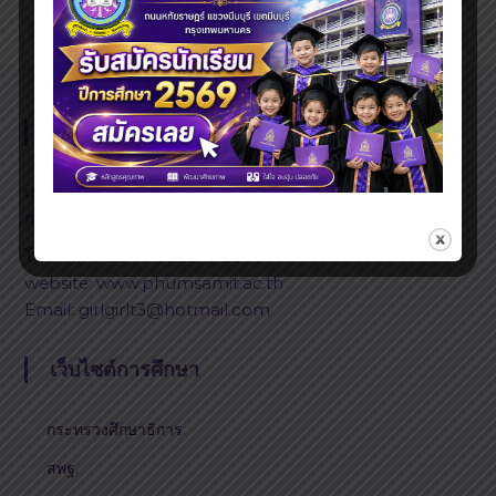
โรงเรียนภูมิสมิทธ์
เลขที่ 555 หมู่ 16 ถนนหทัยราษฎร์ แขวงมีนบุรี เขตมีนบุรี
กรุงเทพมหานคร 10510
โทรศัพท์ 0-2540-3222, 0-2540-4111
website: www.phumsamit.ac.th
Email: girlgirlt3@hotmail.com
เว็บไซต์การศึกษา
กระทรวงศึกษาธิการ
สพฐ.