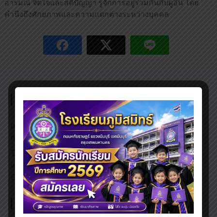
อารมณ์ จิตใจและสติปัญญา รู้จักการอยู่ร่วมกันกับผู้อื่น โดย
คำนึงถึงศักยภาพและความแตกต่างระหว่างบุคคล
โรงเรียนภูมิสมิทธ์
เลขที่ 555 หมู่ 16 ถนนหทัยราษฎร์ แขวงมีนบุรี เขตมีนบุรี
กรุงเทพมหานคร 10510
โทรศัพท์ 0-2540-3222, 0-2540-4111
website: www.phumsamit.ac.th
Email: girlgirlt3@hotmail.com
เว็บไซต์การศึกษา