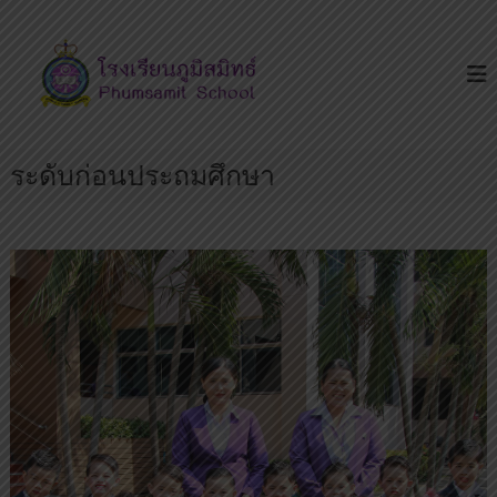
S
โ
โ
k
ร
ร
i
ง
ง
p
เ
เ
รี
t
ย
รี
o
น
ย
ระดับก่อนประถมศึกษา
c
เ
น
ด่
o
น
ภู
n
บ
มิ
t
น
ส
ถ
e
น
มิ
n
น
ท
t
ห
ธ์
ทั
ย
ร
า
ษ
ฎ
ร์
มี